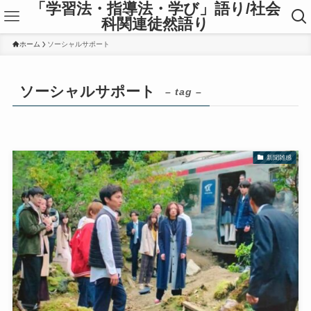
「学習法・指導法・学び」語り/社会
科関連徒然語り
ホーム
ソーシャルサポート
ソーシャルサポート
– tag –
新聞雑感