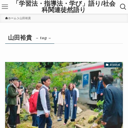
「学習法・指導法・学び」語り/社会
科関連徒然語り
ホーム
山田裕貴
山田裕貴
– tag –
新聞雑感