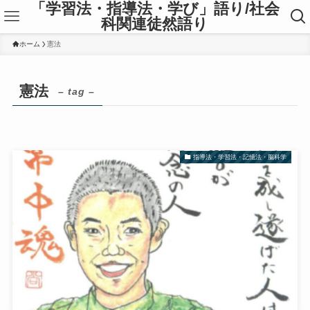
「学習法・指導法・学び」語り/社会
科関連徒然語り
ホーム
憲法
憲法
– tag –
指導法・学習法・記憶法・脳科学