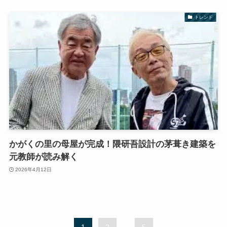
トレンド
かがくの里の母屋が完成！隈研吾設計の茅葺き建築を
元教師が読み解く
2026年4月12日
1
2
...
5