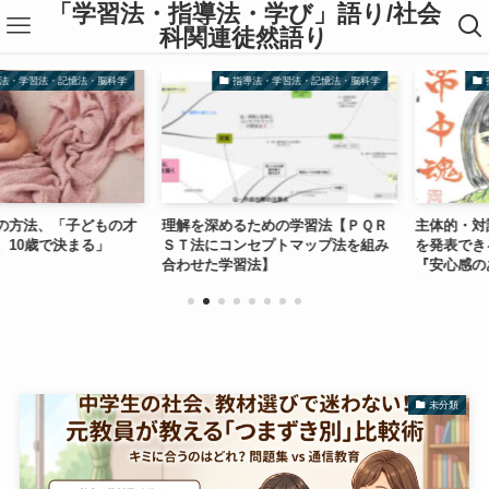
「学習法・指導法・学び」語り/社会
科関連徒然語り
習法・記憶法・脳科学
指導法・学習法・記憶法・脳科学
指導法
法、「子どもの才
理解を深めるための学習法【ＰＱＲ
主体的・対話的
歳で決まる」
ＳＴ法にコンセプトマップ法を組み
を発表できる、
合わせた学習法】
『安心感のある
前提
未分類